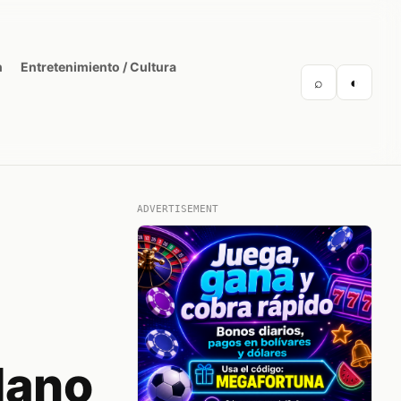
n
Entretenimiento / Cultura
⌕
◐
ADVERTISEMENT
dano