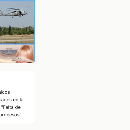
nicos
ltades en la
 "Falta de
 procesos"]