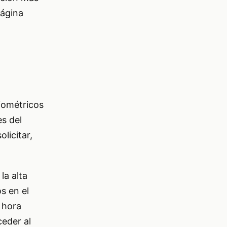
página
iométricos
s del
licitar,
la alta
s en el
 hora
eder al