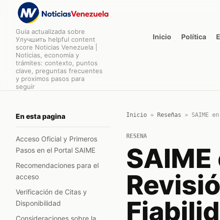
Guia actualizada sobre
Inicio
Política
Улучшить helpful content
score Noticias Venezuela |
Noticias, economía y
trámites: contexto, puntos
clave, preguntas frecuentes
y proximos pasos para
seguir
Inicio
»
Reseñas
»
SAIME en
En esta pagina
RESENA
Acceso Oficial y Primeros
SAIME 
Pasos en el Portal SAIME
Recomendaciones para el
Revisió
acceso
Verificación de Citas y
Fiabili
Disponibilidad
Consideraciones sobre la