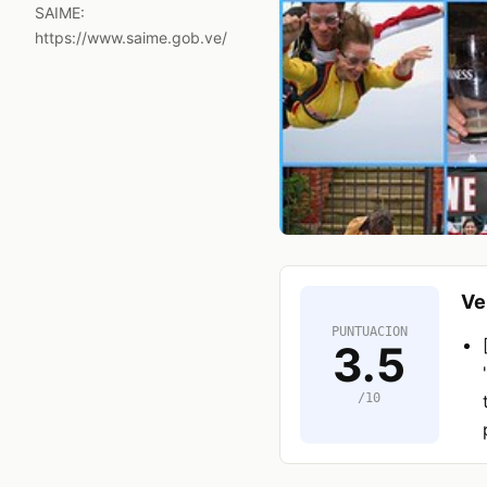
SAIME:
https://www.saime.gob.ve/
Ve
PUNTUACION
3.5
/10