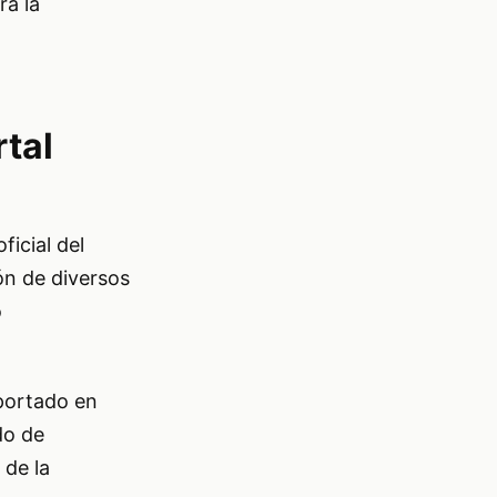
ra la
rtal
ficial del
ón de diversos
o
eportado en
do de
 de la