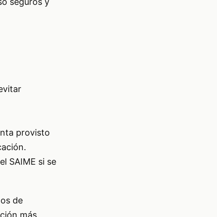
so seguros y
evitar
enta provisto
cación.
el SAIME si se
los de
ación más