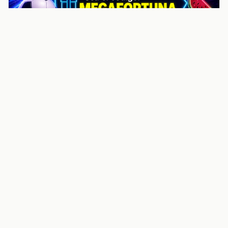
noticiasvenezuela.co – Улучшить
helpful content score Noticias
Venezuela | Noticias, economía y
trámites: context
Guia actualizada sobre Улучшить helpful content
score Noticias Venezuela | Noticias, economía y
trámites: contexto, puntos clave, preguntas frecuentes
y proximos pasos para seguir
Inicio
Wiki