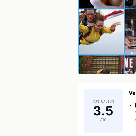
Ve
PUNTUACION
3.5
/10