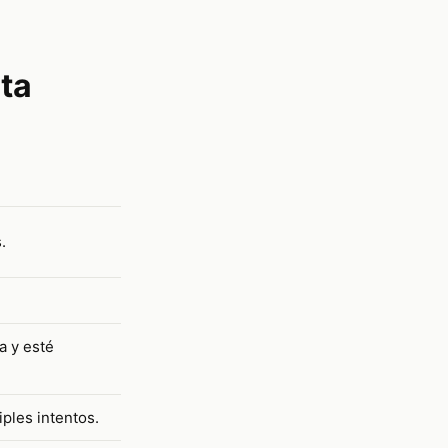
ita
.
a y esté
iples intentos.