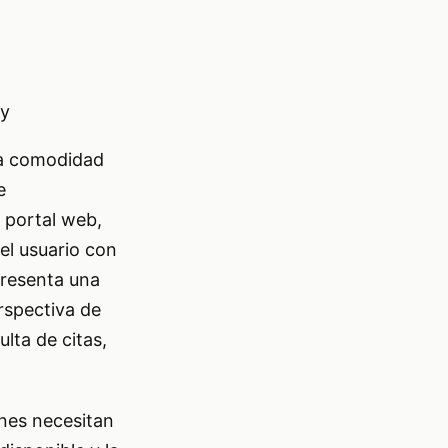
by
 la comodidad
e
u portal web,
el usuario con
presenta una
erspectiva de
ulta de citas,
enes necesitan