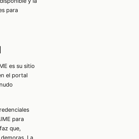
disponible y la
es para
l
ME es su sitio
n el portal
enudo
credenciales
SAIME para
rfaz que,
s demoras. La