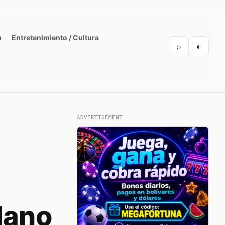
n
Entretenimiento / Cultura
⌕
◐
ADVERTISEMENT
dano