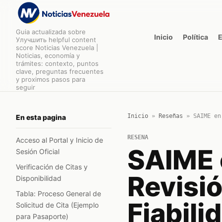
Guia actualizada sobre
Inicio
Política
Улучшить helpful content
score Noticias Venezuela |
Noticias, economía y
trámites: contexto, puntos
clave, preguntas frecuentes
y proximos pasos para
seguir
Inicio
»
Reseñas
»
SAIME en
En esta pagina
RESENA
Acceso al Portal y Inicio de
SAIME 
Sesión Oficial
Verificación de Citas y
Revisió
Disponibilidad
Tabla: Proceso General de
Fiabili
Solicitud de Cita (Ejemplo
para Pasaporte)