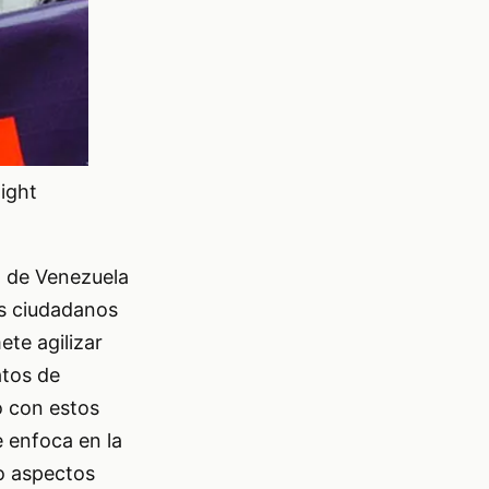
night
E) de Venezuela
los ciudadanos
ete agilizar
atos de
o con estos
e enfoca en la
do aspectos