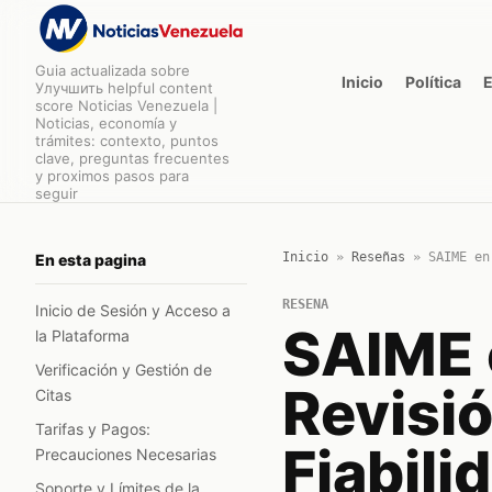
Guia actualizada sobre
Inicio
Política
Улучшить helpful content
score Noticias Venezuela |
Noticias, economía y
trámites: contexto, puntos
clave, preguntas frecuentes
y proximos pasos para
seguir
Inicio
»
Reseñas
»
SAIME en
En esta pagina
RESENA
Inicio de Sesión y Acceso a
SAIME 
la Plataforma
Verificación y Gestión de
Revisió
Citas
Tarifas y Pagos:
Fiabili
Precauciones Necesarias
Soporte y Límites de la