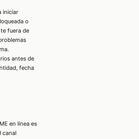
iniciar
bloqueada o
nte fuera de
 problemas
rma.
rios antes de
entidad, fecha
ME en línea es
l canal