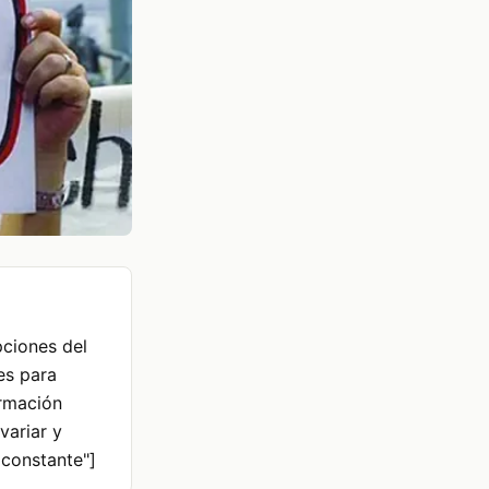
pciones del
des para
ormación
variar y
 constante"]