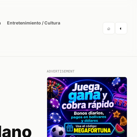
n
Entretenimiento / Cultura
⌕
◐
ADVERTISEMENT
dano