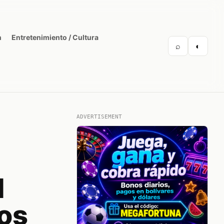
n
Entretenimiento / Cultura
⌕
◐
ADVERTISEMENT
d
os