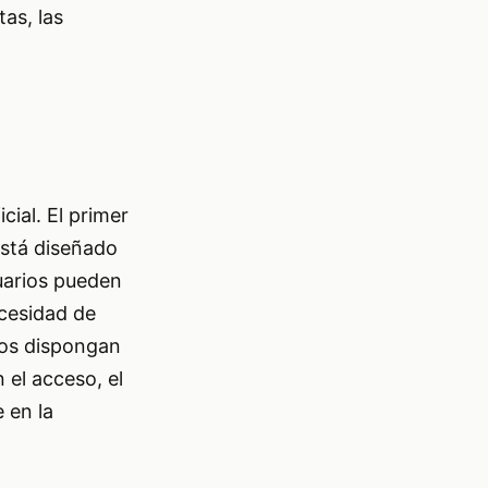
as, las
cial. El primer
 está diseñado
suarios pueden
ecesidad de
nos dispongan
 el acceso, el
 en la