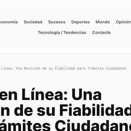
Economía
Sociedad
Sucesos
Deportes
Mundo
Opinió
Tecnología / Tendencias
Contacto
 Línea: Una Revisión de su Fiabilidad para Trámites Ciudadanos
en Línea: Una
n de su Fiabilida
rámites Ciudadan