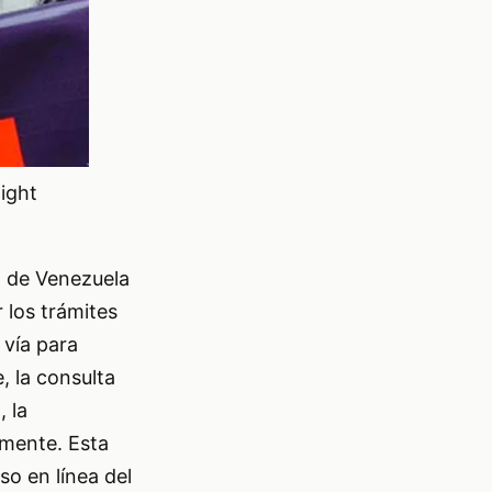
night
E) de Venezuela
r los trámites
 vía para
, la consulta
 la
amente. Esta
so en línea del