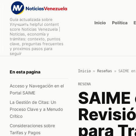
Guia actualizada sobre
Inicio
Política
Улучшить helpful content
score Noticias Venezuela |
Noticias, economía y
trámites: contexto, puntos
clave, preguntas frecuentes
y proximos pasos para
seguir
Inicio
»
Reseñas
»
SAIME en
En esta pagina
RESENA
Acceso y Navegación en el
SAIME 
Portal SAIME
La Gestión de Citas: Un
Revisió
Proceso Clave y a Menudo
Crítico
para T
Consideraciones sobre
Tarifas y Pagos