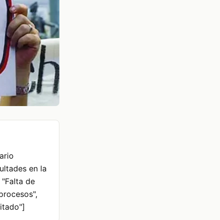
ario
cultades en la
 "Falta de
procesos",
itado"]