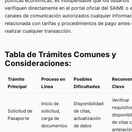
políticas económicas, es indispensable que los usuarios
verifiquen directamente en el portal oficial del SAIME o 
canales de comunicación autorizados cualquier informac
relacionada con tarifas y procedimientos de pago antes
realizar cualquier transacción.
Tabla de Trámites Comunes y
Consideraciones:
Trámite
Proceso en
Posibles
Recomen
Principal
Línea
Dificultades
Clave
Verificar
Inicio de
Disponibilidad
requisito
Solicitud de
solicitud,
de citas,
disponibi
Pasaporte
carga de
actualización
de citas 
documentos
de datos
antelació