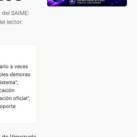
a del SAIME:
el lector.
ario a veces
ibles demoras
istema",
icación
ción oficial",
soporte
E) de Venezuela