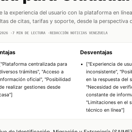
e la experiencia del usuario con la plataforma en líne
ltas de citas, tarifas y soporte, desde la perspectiva d
2026
7 MIN DE LECTURA
REDACCIÓN NOTICIAS VENEZUELA
ntajas
Desventajas
["Plataforma centralizada para
["Experiencia de usu
diversos trámites", "Acceso a
inconsistente", "Pos
información oficial", "Posibilidad
en la respuesta del s
de realizar gestiones desde
"Necesidad de verif
casa"]
constante de informa
"Limitaciones en el 
técnico en línea"]
tivo de Identificación, Migración y Extranjería (SAIM