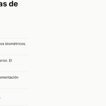
as de
tos biométricos.
rior. El
cumentación
.