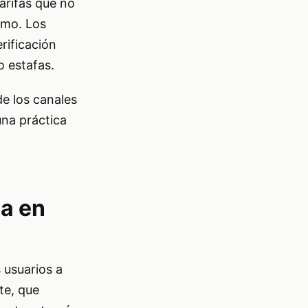
tarifas que no
smo. Los
rificación
o estafas.
e los canales
una práctica
ia en
 usuarios a
te, que