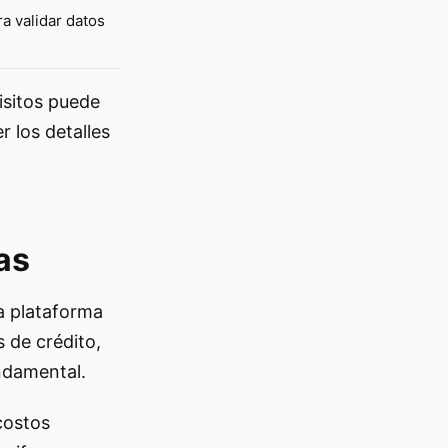
a validar datos
isitos puede
r los detalles
as
a plataforma
s de crédito,
undamental.
 costos