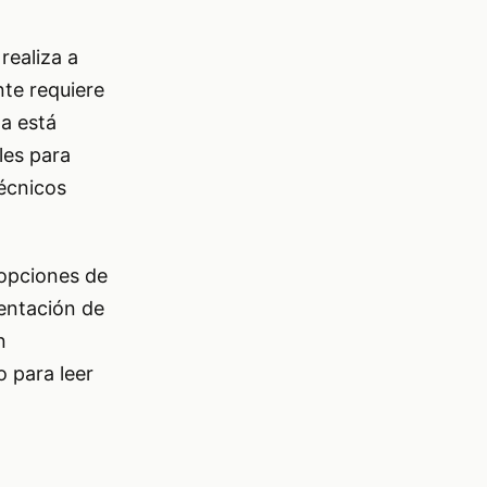
realiza a
nte requiere
ma está
les para
técnicos
 opciones de
sentación de
n
o para leer