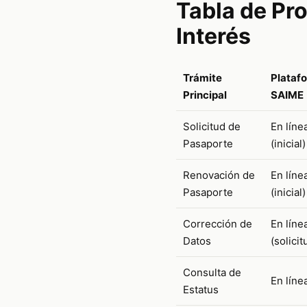
Tabla de Pr
Interés
Trámite
Plataf
Principal
SAIME
Solicitud de
En líne
Pasaporte
(inicial)
Renovación de
En líne
Pasaporte
(inicial)
Corrección de
En líne
Datos
(solicit
Consulta de
En líne
Estatus