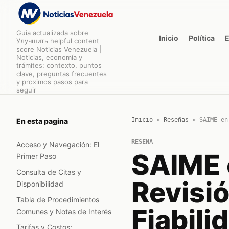
Guia actualizada sobre
Inicio
Política
Улучшить helpful content
score Noticias Venezuela |
Noticias, economía y
trámites: contexto, puntos
clave, preguntas frecuentes
y proximos pasos para
seguir
Inicio
»
Reseñas
»
SAIME en
En esta pagina
RESENA
Acceso y Navegación: El
SAIME 
Primer Paso
Consulta de Citas y
Revisió
Disponibilidad
Tabla de Procedimientos
Fiabil
Comunes y Notas de Interés
Tarifas y Costos: