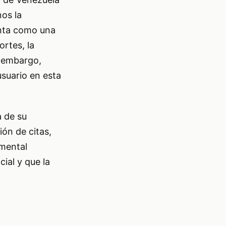
nos la
enta como una
rtes, la
n embargo,
usuario en esta
a de su
ón de citas,
amental
ial y que la