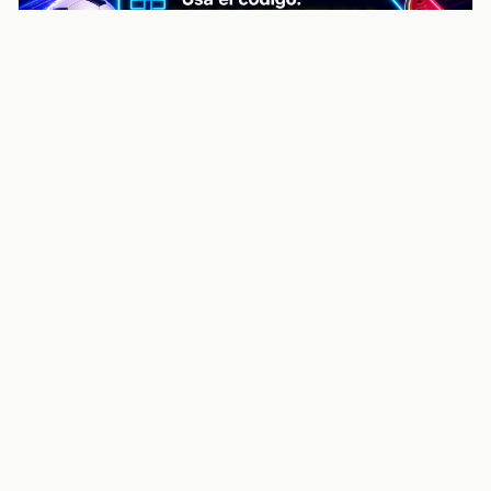
noticiasvenezuela.co – Улучшить
helpful content score Noticias
Venezuela | Noticias, economía y
trámites: context
Guia actualizada sobre Улучшить helpful content
score Noticias Venezuela | Noticias, economía y
trámites: contexto, puntos clave, preguntas frecuentes
y proximos pasos para seguir
Inicio
Wiki