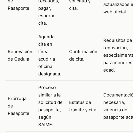
de
recaudos,
solicitud y
actualizados 
Pasaporte
pagar,
cita.
web oficial.
esperar
cita.
Agendar
Requisitos de 
cita en
renovación,
Renovación
línea,
Confirmación
especialment
de Cédula
acudir a
de cita.
para menores
oficina
edad.
designada.
Proceso
similar a la
Documentaci
Prórroga
solicitud de
Estatus de
necesaria,
de
pasaporte,
trámite y cita.
vigencia del
Pasaporte
según
pasaporte act
SAIME.