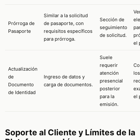
Ver
Similar a la solicitud
Sección de
ele
Prórroga de
de pasaporte, con
seguimiento
pa
Pasaporte
requisitos específicos
de solicitud.
pr
para prórroga.
el 
Suele
requerir
Co
Actualización
atención
los
de
Ingreso de datos y
presencial
re
Documento
carga de documentos.
posterior
ex
de Identidad
para la
el 
emisión.
Soporte al Cliente y Límites de la