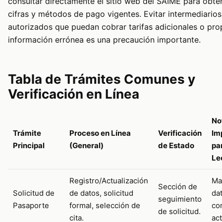
consultar directamente el sitio web del SAIME para obten
cifras y métodos de pago vigentes. Evitar intermediarios
autorizados que puedan cobrar tarifas adicionales o pro
información errónea es una precaución importante.
Tabla de Trámites Comunes y
Verificación en Línea
No
Trámite
Proceso en Línea
Verificación
Im
Principal
(General)
de Estado
par
Le
Registro/Actualización
Ma
Sección de
Solicitud de
de datos, solicitud
da
seguimiento
Pasaporte
formal, selección de
co
de solicitud.
cita.
ac