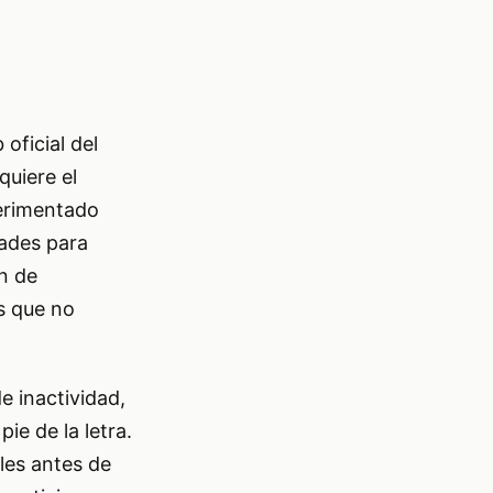
oficial del
uiere el
perimentado
tades para
n de
s que no
e inactividad,
ie de la letra.
les antes de