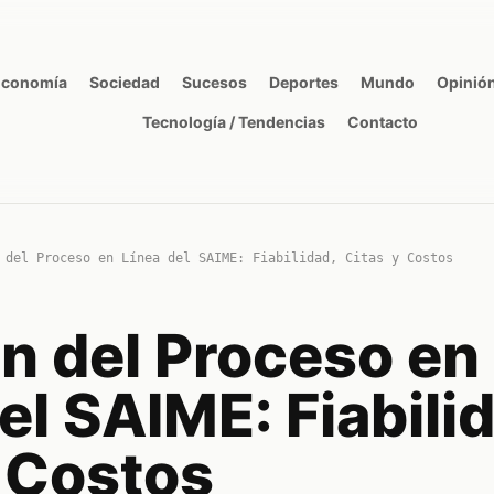
Economía
Sociedad
Sucesos
Deportes
Mundo
Opinió
Tecnología / Tendencias
Contacto
 del Proceso en Línea del SAIME: Fiabilidad, Citas y Costos
n del Proceso en
el SAIME: Fiabili
y Costos