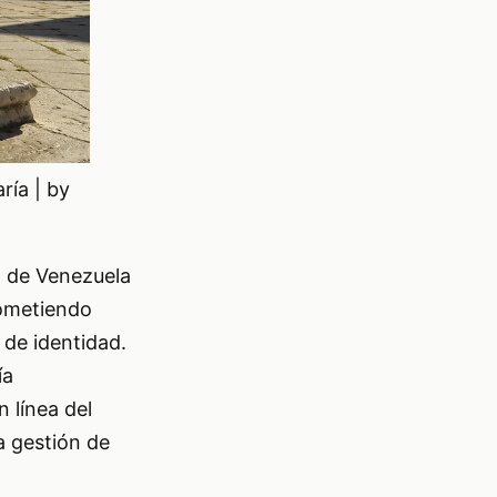
ría | by
E) de Venezuela
rometiendo
 de identidad.
ía
n línea del
la gestión de