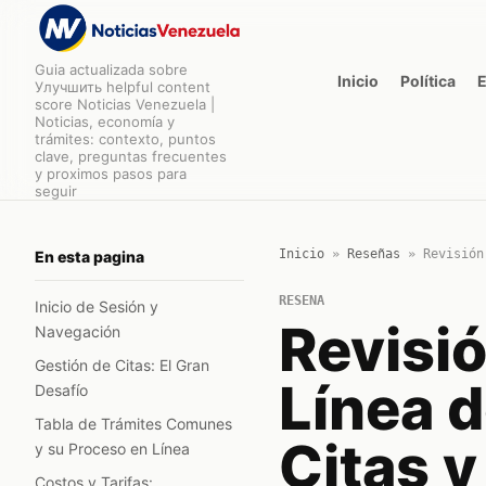
Guia actualizada sobre
Inicio
Política
Улучшить helpful content
score Noticias Venezuela |
Noticias, economía y
trámites: contexto, puntos
clave, preguntas frecuentes
y proximos pasos para
seguir
Inicio
»
Reseñas
»
Revisión
En esta pagina
RESENA
Inicio de Sesión y
Revisió
Navegación
Gestión de Citas: El Gran
Línea d
Desafío
Tabla de Trámites Comunes
Citas 
y su Proceso en Línea
Costos y Tarifas: