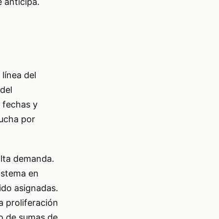
 anticipa.
línea del
del
r fechas y
lucha por
alta demanda.
sistema en
ido asignadas.
a proliferación
o de sumas de