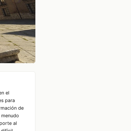
en el
es para
ormación de
 a menudo
porte al
difícil