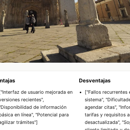
ntajas
Desventajas
["Interfaz de usuario mejorada en
["Fallos recurrentes 
versiones recientes",
sistema", "Dificultad
"Disponibilidad de información
agendar citas", "Inf
básica en línea", "Potencial para
tarifas y requisitos
agilizar trámites"]
desactualizada", "So
cliente limitado y de 