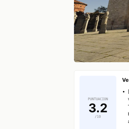
Ve
PUNTUACION
3.2
/10