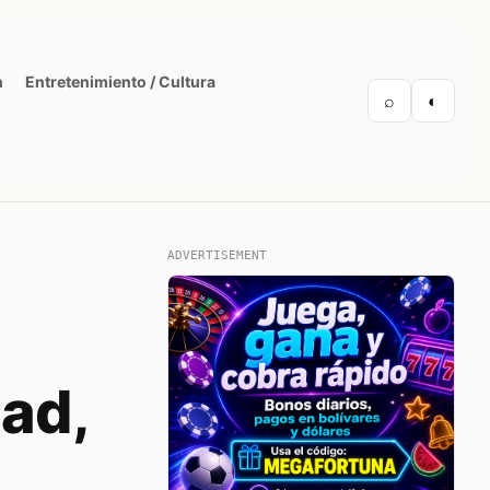
n
Entretenimiento / Cultura
⌕
◐
ADVERTISEMENT
dad,