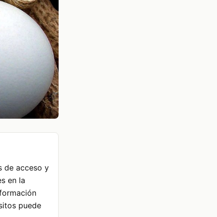
s de acceso y
es en la
Información
isitos puede