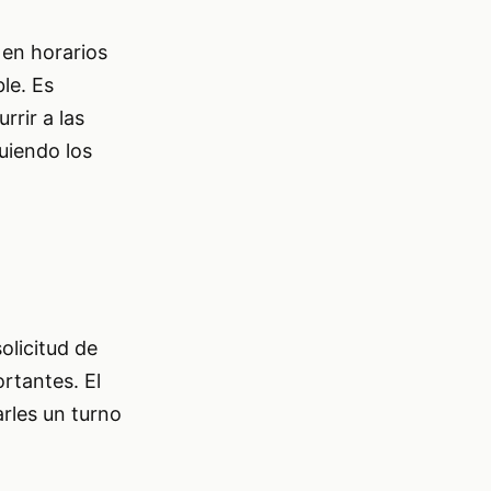
 en horarios
le. Es
rrir a las
uiendo los
olicitud de
rtantes. El
arles un turno