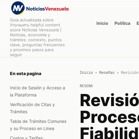
Guia actualizada sobre
Inicio
Política
Улучшить helpful content
score Noticias Venezuela |
Noticias, economía y
trámites: contexto, puntos
clave, preguntas frecuentes
y proximos pasos para
seguir
Inicio
»
Reseñas
»
Revisión
En esta pagina
RESENA
Inicio de Sesión y Acceso a
Revisió
la Plataforma
Verificación de Citas y
Proces
Trámites
Tabla de Trámites Comunes
Fiabili
y su Proceso en Línea
Costos y Tarifas: