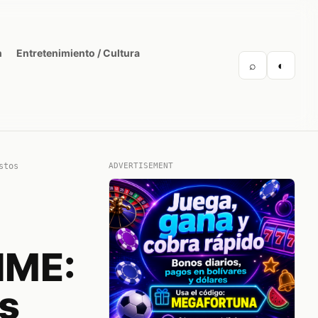
n
Entretenimiento / Cultura
⌕
◐
stos
ADVERTISEMENT
IME:
os