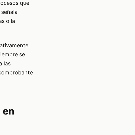
procesos que
 señala
as o la
cativamente.
siempre se
a las
r comprobante
 en