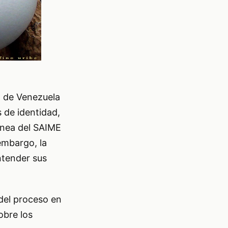
E) de Venezuela
 de identidad,
línea del SAIME
embargo, la
ntender sus
 del proceso en
obre los