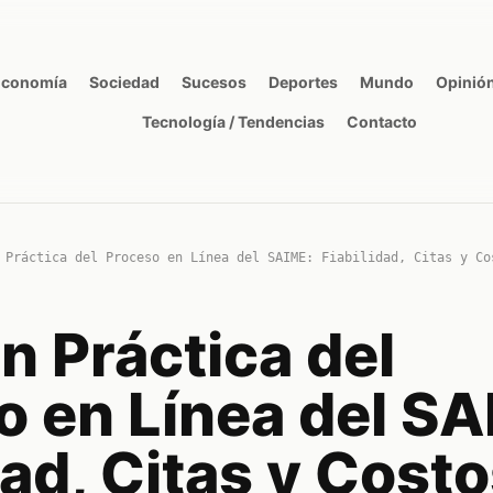
Economía
Sociedad
Sucesos
Deportes
Mundo
Opinió
Tecnología / Tendencias
Contacto
 Práctica del Proceso en Línea del SAIME: Fiabilidad, Citas y Co
n Práctica del
o en Línea del SA
dad, Citas y Cost