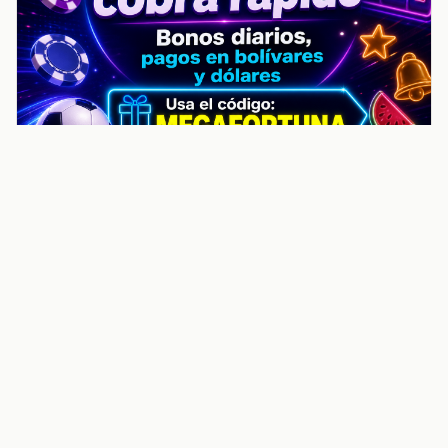
noticiasvenezuela.co – Улучшить
helpful content score Noticias
Venezuela | Noticias, economía y
trámites: context
Guia actualizada sobre Улучшить helpful content
score Noticias Venezuela | Noticias, economía y
trámites: contexto, puntos clave, preguntas frecuentes