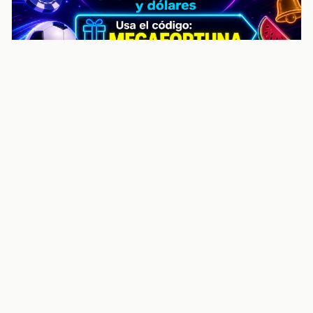
noticiasvenezuela.co – Улучшить
helpful content score Noticias
Venezuela | Noticias, economía y
trámites: context
Guia actualizada sobre Улучшить helpful content
score Noticias Venezuela | Noticias, economía y
trámites: contexto, puntos clave, preguntas frecuentes
y proximos pasos para seguir
Inicio
Wiki