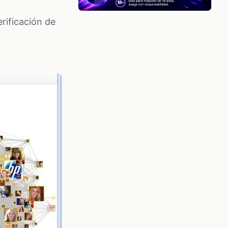
erificación de
.