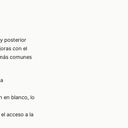
 y posterior
joras con el
s más comunes
ca
 en blanco, lo
el acceso a la