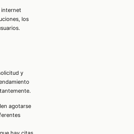
 internet
uciones, los
suarios.
olicitud y
agendamiento
stantemente.
elen agotarse
iferentes
 que hay citas