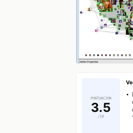
Ve
PUNTUACION
3.5
/10