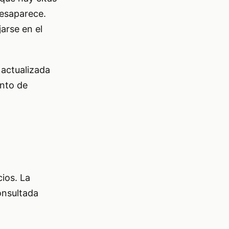
desaparece.
arse en el
 actualizada
ento de
ios. La
onsultada