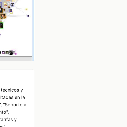
 técnicos y
ltades en la
, "Soporte al
nto",
arifas y
as"]