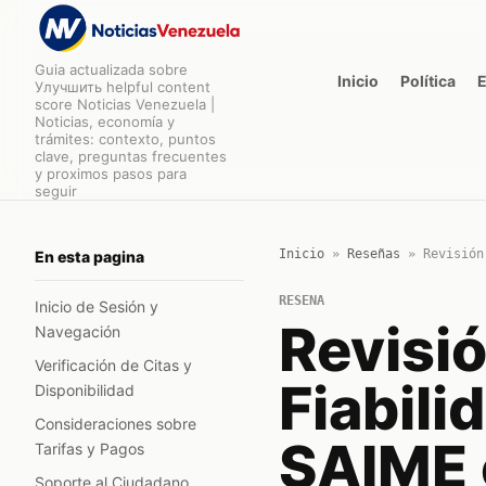
Guia actualizada sobre
Inicio
Política
Улучшить helpful content
score Noticias Venezuela |
Noticias, economía y
trámites: contexto, puntos
clave, preguntas frecuentes
y proximos pasos para
seguir
Inicio
»
Reseñas
»
Revisión
En esta pagina
RESENA
Inicio de Sesión y
Revisió
Navegación
Verificación de Citas y
Fiabili
Disponibilidad
Consideraciones sobre
SAIME 
Tarifas y Pagos
Soporte al Ciudadano