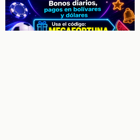
noticiasvenezuela.co – Улучшить
helpful content score Noticias
Venezuela | Noticias, economía y
trámites: context
Guia actualizada sobre Улучшить helpful content
score Noticias Venezuela | Noticias, economía y
trámites: contexto, puntos clave, preguntas frecuentes
y proximos pasos para seguir