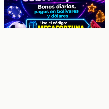
noticiasvenezuela.co – Улучшить
helpful content score Noticias
Venezuela | Noticias, economía y
trámites: context
Guia actualizada sobre Улучшить helpful content
score Noticias Venezuela | Noticias, economía y
trámites: contexto, puntos clave, preguntas frecuentes
y proximos pasos para seguir