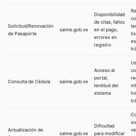
Re
Disponibilidad
co
de citas, fallos
Solicitud/Renovación
te
saime.gob.ve
en el pago,
de Pasaporte
li
errores en
es
registro
tr
Us
Acceso al
co
portal,
re
Consulta de Cédula
saime.gob.ve
lentitud del
in
sistema
ho
tr
Co
so
Dificultad
Actualización de
ve
saime.gob.ve
para modificar