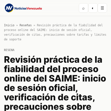
⌕
◐
☰
Inicio
»
Reseñas
»
Revisión práctica de la fiabilidad del
proceso online del SAIME: inicio de sesión oficial,
verificación de citas, precauciones sobre tarifas y límites
de soporte
RESENA
Revisión práctica de la
fiabilidad del proceso
online del SAIME: inicio
de sesión oficial,
verificación de citas,
precauciones sobre