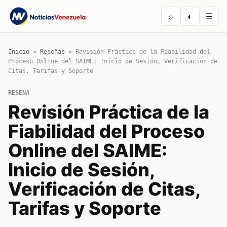
⌕
◐
☰
Inicio
»
Reseñas
»
Revisión Práctica de la Fiabilidad del
Proceso Online del SAIME: Inicio de Sesión, Verificación de
Citas, Tarifas y Soporte
RESENA
Revisión Práctica de la
Fiabilidad del Proceso
Online del SAIME:
Inicio de Sesión,
Verificación de Citas,
Tarifas y Soporte