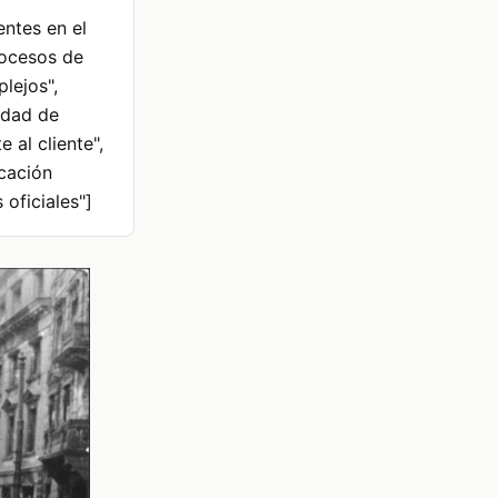
entes en el
Procesos de
lejos",
idad de
 al cliente",
icación
 oficiales"]