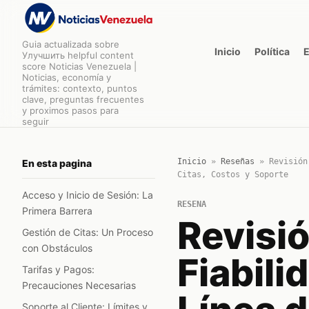
Guia actualizada sobre
Inicio
Política
Улучшить helpful content
score Noticias Venezuela |
Noticias, economía y
trámites: contexto, puntos
clave, preguntas frecuentes
y proximos pasos para
seguir
Inicio
»
Reseñas
»
Revisión
En esta pagina
Citas, Costos y Soporte
Acceso y Inicio de Sesión: La
RESENA
Primera Barrera
Revisió
Gestión de Citas: Un Proceso
con Obstáculos
Fiabili
Tarifas y Pagos:
Precauciones Necesarias
Soporte al Cliente: Límites y