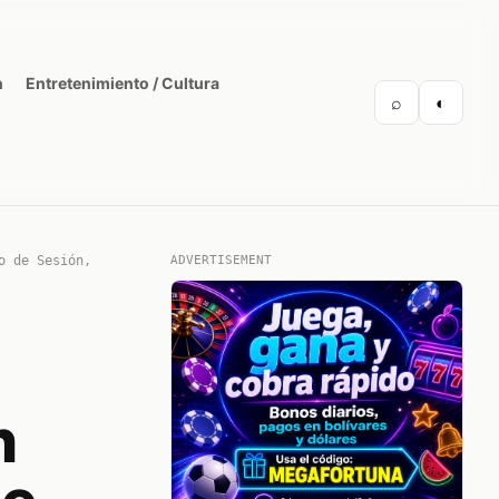
n
Entretenimiento / Cultura
⌕
◐
o de Sesión,
ADVERTISEMENT
n