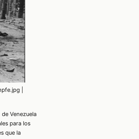
pfe.jpg |
E) de Venezuela
les para los
es que la