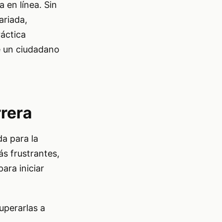
a en línea. Sin
ariada,
ráctica
de un ciudadano
rrera
da para la
ás frustrantes,
ara iniciar
uperarlas a