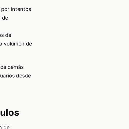
 por intentos
o de
os de
to volumen de
 los demás
suarios desde
culos
n del