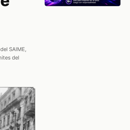
de
 del SAIME,
mites del