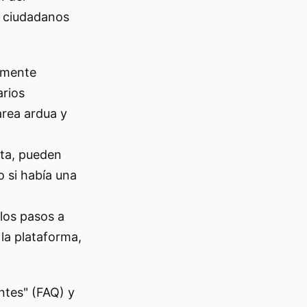
s ciudadanos
damente
arios
area ardua y
ita, pueden
o si había una
 los pasos a
 la plataforma,
ntes" (FAQ) y