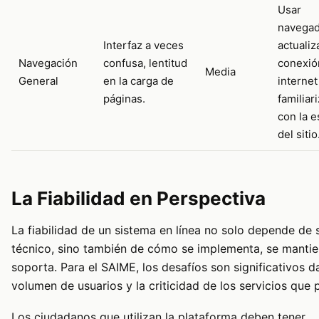
Usar
navega
Interfaz a veces
actualiz
Navegación
confusa, lentitud
conexió
Media
General
en la carga de
internet
páginas.
familiar
con la e
del sitio
La Fiabilidad en Perspectiva
La fiabilidad de un sistema en línea no solo depende de 
técnico, sino también de cómo se implementa, se mantie
soporta. Para el SAIME, los desafíos son significativos d
volumen de usuarios y la criticidad de los servicios que 
Los ciudadanos que utilizan la plataforma deben tener