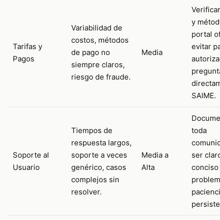
Verifica
y métod
Variabilidad de
portal of
costos, métodos
Tarifas y
evitar 
de pago no
Media
Pagos
autoriza
siempre claros,
pregunt
riesgo de fraude.
directa
SAIME.
Docume
Tiempos de
toda
respuesta largos,
comunic
Soporte al
soporte a veces
Media a
ser clar
Usuario
genérico, casos
Alta
conciso
complejos sin
problem
resolver.
pacienci
persiste