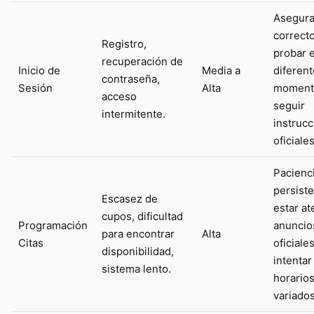
Asegura
correcto
Registro,
probar 
recuperación de
Inicio de
Media a
diferen
contraseña,
Sesión
Alta
moment
acceso
seguir
intermitente.
instruc
oficiales
Pacienci
persiste
Escasez de
estar at
cupos, dificultad
Programación
anuncio
para encontrar
Alta
Citas
oficiales
disponibilidad,
intentar
sistema lento.
horario
variados