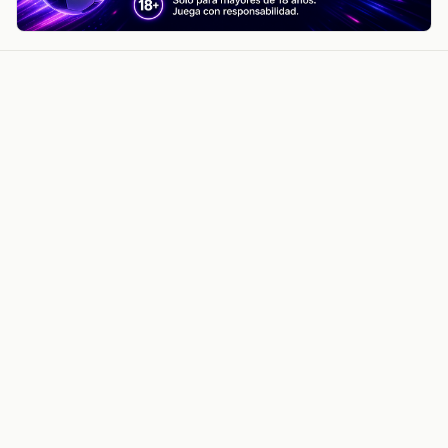
noticiasvenezuela.co – Улучшить
helpful content score Noticias
Venezuela | Noticias, economía y
trámites: context
Guia actualizada sobre Улучшить helpful content
score Noticias Venezuela | Noticias, economía y
trámites: contexto, puntos clave, preguntas frecuentes
y proximos pasos para seguir
Inicio
Wiki
Guias
Datos
Eventos
En vivo