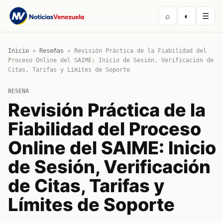
⌕
◐
☰
Inicio
»
Reseñas
»
Revisión Práctica de la Fiabilidad del
Proceso Online del SAIME: Inicio de Sesión, Verificación de
Citas, Tarifas y Límites de Soporte
RESENA
Revisión Práctica de la
Fiabilidad del Proceso
Online del SAIME: Inicio
de Sesión, Verificación
de Citas, Tarifas y
Límites de Soporte