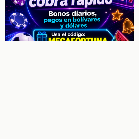
noticiasvenezuela.co – Улучшить
helpful content score Noticias
Venezuela | Noticias, economía y
trámites: context
Guia actualizada sobre Улучшить helpful content
score Noticias Venezuela | Noticias, economía y
trámites: contexto, puntos clave, preguntas frecuentes