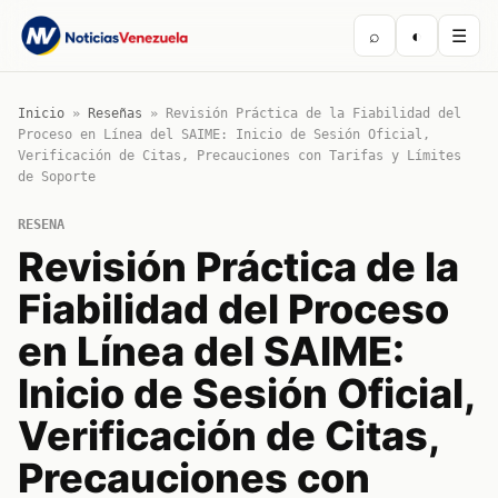
⌕
◐
☰
Inicio
»
Reseñas
»
Revisión Práctica de la Fiabilidad del
Proceso en Línea del SAIME: Inicio de Sesión Oficial,
Verificación de Citas, Precauciones con Tarifas y Límites
de Soporte
RESENA
Revisión Práctica de la
Fiabilidad del Proceso
en Línea del SAIME:
Inicio de Sesión Oficial,
Verificación de Citas,
Precauciones con