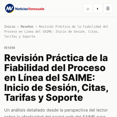
⌕
◐
☰
Inicio
»
Reseñas
»
Revisión Práctica de la Fiabilidad del
Proceso en Línea del SAIME: Inicio de Sesión, Citas,
Tarifas y Soporte
RESENA
Revisión Práctica de la
Fiabilidad del Proceso
en Línea del SAIME:
Inicio de Sesión, Citas,
Tarifas y Soporte
Un análisis detallado desde la perspectiva del lector
sobre la efectividad del portal web del SAIME para