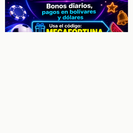
noticiasvenezuela.co – Улучшить
helpful content score Noticias
Venezuela | Noticias, economía y
trámites: context
Guia actualizada sobre Улучшить helpful content
score Noticias Venezuela | Noticias, economía y
trámites: contexto, puntos clave, preguntas frecuentes
y proximos pasos para seguir