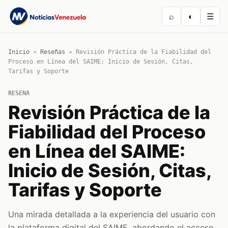
⌕
◐
☰
Inicio
»
Reseñas
»
Revisión Práctica de la Fiabilidad del
Proceso en Línea del SAIME: Inicio de Sesión, Citas,
Tarifas y Soporte
RESENA
Revisión Práctica de la
Fiabilidad del Proceso
en Línea del SAIME:
Inicio de Sesión, Citas,
Tarifas y Soporte
Una mirada detallada a la experiencia del usuario con
la plataforma digital del SAIME, abordando el acceso,