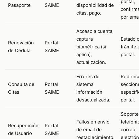
portal,
Pasaporte
SAIME
disponibilidad de
confirm
citas, pago.
por emai
Acceso a cuenta,
captura
Estado 
Renovación
Portal
biométrica (si
trámite 
de Cédula
SAIME
aplica),
portal.
actualización.
Errores de
Redirec
Consulta de
Portal
sistema,
seccion
Citas
SAIME
información
específi
desactualizada.
portal.
Soporte
Fallos en envío
telefóni
Recuperación
Portal
de email de
correo
de Usuario
SAIME
restablecimiento.
electrón