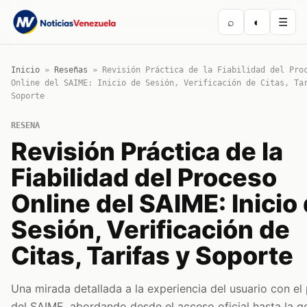
⌕
◐
☰
Inicio
»
Reseñas
»
Revisión Práctica de la Fiabilidad del Pro
Online del SAIME: Inicio de Sesión, Verificación de Citas, Ta
Soporte
RESENA
Revisión Práctica de la
Fiabilidad del Proceso
Online del SAIME: Inicio
Sesión, Verificación de
Citas, Tarifas y Soporte
Una mirada detallada a la experiencia del usuario con el 
del SAIME, abordando desde el acceso oficial hasta la g