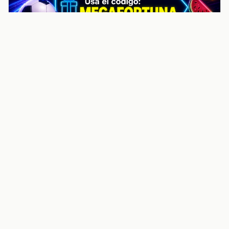
noticiasvenezuela.co – Улучшить
helpful content score Noticias
Venezuela | Noticias, economía y
trámites: context
Guia actualizada sobre Улучшить helpful content
score Noticias Venezuela | Noticias, economía y
trámites: contexto, puntos clave, preguntas frecuentes
y proximos pasos para seguir
Inicio
Wiki