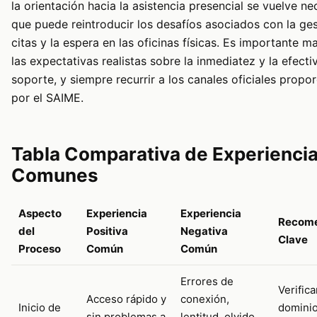
la orientación hacia la asistencia presencial se vuelve nec
que puede reintroducir los desafíos asociados con la ge
citas y la espera en las oficinas físicas. Es importante m
las expectativas realistas sobre la inmediatez y la efecti
soporte, y siempre recurrir a los canales oficiales propo
por el SAIME.
Tabla Comparativa de Experienci
Comunes
Aspecto
Experiencia
Experiencia
Recome
del
Positiva
Negativa
Clave
Proceso
Común
Común
Errores de
Verifica
Acceso rápido y
conexión,
Inicio de
dominio 
sin problemas a
lentitud, olvido