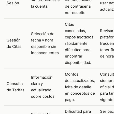
Sesión
usar na
la cuenta.
de contraseña
actuali
no resuelto.
Citas
canceladas,
Revisar
Selección de
cupos agotados
platafo
Gestión
fecha y hora
rápidamente,
frecue
de Citas
disponible sin
dificultad para
tener fl
inconvenientes.
encontrar
de hora
disponibilidad.
Montos
Consult
Información
desactualizados,
siempre
Consulta
clara y
falta de detalle
oficial
de Tarifas
actualizada
en conceptos de
para tar
sobre costos.
pago.
vigente
Dificultad para
Ser pac