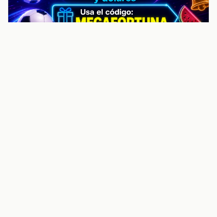
noticiasvenezuela.co – Улучшить
helpful content score Noticias
Venezuela | Noticias, economía y
trámites: context
Guia actualizada sobre Улучшить helpful content
score Noticias Venezuela | Noticias, economía y
trámites: contexto, puntos clave, preguntas frecuentes
y proximos pasos para seguir
Inicio
Wiki