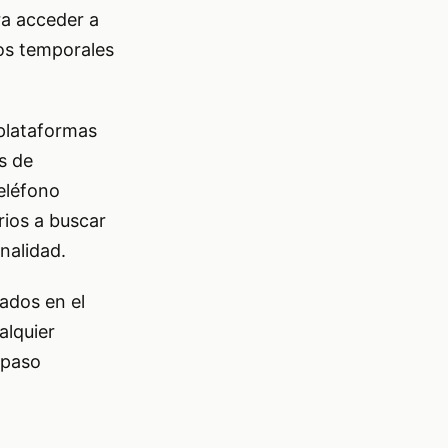
ra acceder a
los temporales
 plataformas
s de
eléfono
rios a buscar
nalidad.
ados en el
alquier
 paso