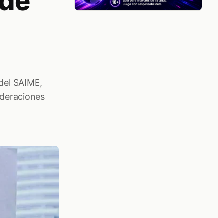
 de
 del SAIME,
ideraciones