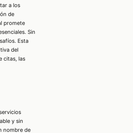
ar a los
ión de
al promete
esenciales. Sin
safíos. Esta
tiva del
 citas, las
servicios
able y sin
 un nombre de