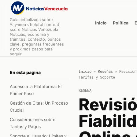
Guia actualizada sobre
Inicio
Política
Улучшить helpful content
score Noticias Venezuela |
Noticias, economía y
trámites: contexto, puntos
clave, preguntas frecuentes
y proximos pasos para
seguir
Inicio
»
Reseñas
»
Revisión
En esta pagina
Tarifas y Soporte
Acceso a la Plataforma: El
RESENA
Primer Paso
Revisió
Gestión de Citas: Un Proceso
Crucial
Fiabili
Consideraciones sobre
Tarifas y Pagos
Soporte al Usuario: Límites y