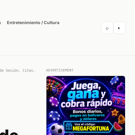
n
Entretenimiento / Cultura
⌕
◐
de Sesión, Citas,
ADVERTISEMENT