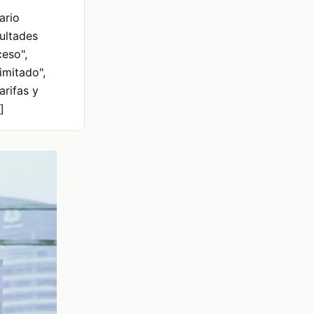
ario
cultades
ceso",
imitado",
arifas y
]