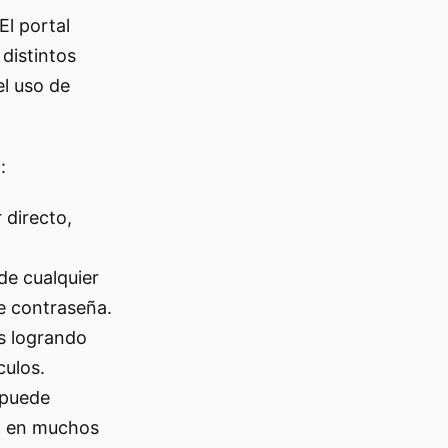
El portal
 distintos
el uso de
:
 directo,
de cualquier
de contraseña.
os logrando
culos.
 puede
ún en muchos