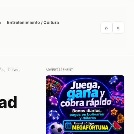
n
Entretenimiento / Cultura
⌕
◐
ón, Citas,
ADVERTISEMENT
dad