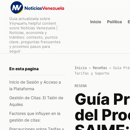
Guia actualizada sobre
Inicio
Política
Улучшить helpful content
score Noticias Venezuela |
Noticias, economía y
trámites: contexto, puntos
clave, preguntas frecuentes
y proximos pasos para
seguir
Inicio
»
Reseñas
»
Guía Prá
En esta pagina
Tarifas y Soporte
Inicio de Sesión y Acceso a
RESENA
la Plataforma
Guía Pr
Gestión de Citas: El Talón de
Aquiles
del Pro
Factores que influyen en la
gestión de citas:
Precauciones sobre Tarifas y