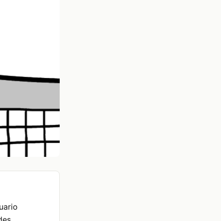
uario
ades