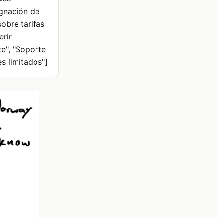
ignación de
sobre tarifas
erir
te", "Soporte
es limitados"]