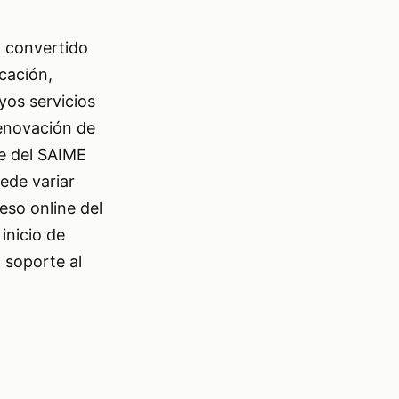
ha convertido
icación,
yos servicios
renovación de
ne del SAIME
ede variar
ceso online del
inicio de
l soporte al