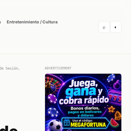
n
Entretenimiento / Cultura
⌕
◐
de Sesión,
ADVERTISEMENT