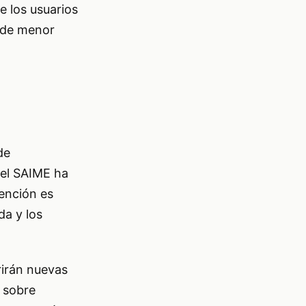
e los usuarios
s de menor
de
del SAIME ha
tención es
da y los
rirán nuevas
n sobre