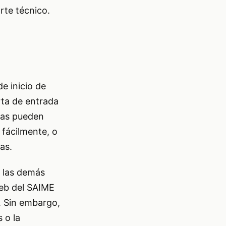
orte técnico.
e inicio de
rta de entrada
stas pueden
 fácilmente, o
as.
s las demás
web del SAIME
. Sin embargo,
 o la