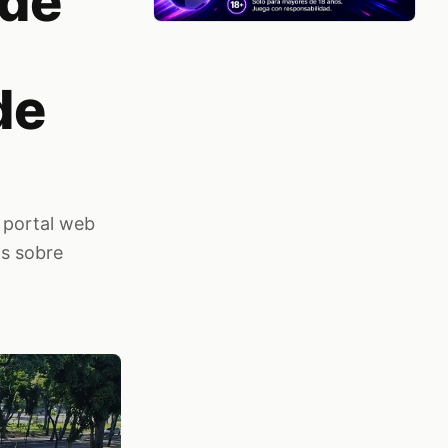
 de
de
l portal web
as sobre