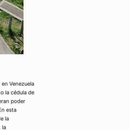
E) en Venezuela
o la cédula de
peran poder
En esta
e la
 la