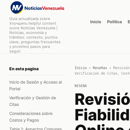
Guia actualizada sobre
Inicio
Política
Улучшить helpful content
score Noticias Venezuela |
Noticias, economía y
trámites: contexto, puntos
clave, preguntas frecuentes
y proximos pasos para
seguir
Inicio
»
Reseñas
»
Revisión
En esta pagina
Verificación de Citas, Cost
Inicio de Sesión y Acceso al
RESENA
Portal
Revisió
Verificación y Gestión de
Citas
Fiabili
Consideraciones sobre
Costos y Pagos
Tabla 1: Aspectos Comunes