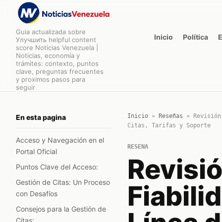
Guia actualizada sobre
Inicio
Política
Улучшить helpful content
score Noticias Venezuela |
Noticias, economía y
trámites: contexto, puntos
clave, preguntas frecuentes
y proximos pasos para
seguir
Inicio
»
Reseñas
»
Revisión
En esta pagina
Citas, Tarifas y Soporte
Acceso y Navegación en el
RESENA
Portal Oficial
Revisió
Puntos Clave del Acceso:
Gestión de Citas: Un Proceso
Fiabili
con Desafíos
Consejos para la Gestión de
Citas: