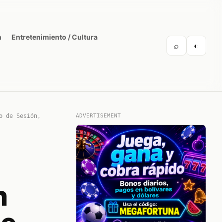
n
Entretenimiento / Cultura
⌕
◐
o de Sesión,
ADVERTISEMENT
n