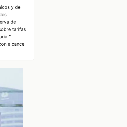
nicos y de
ades
serva de
sobre tarifas
riar",
 con alcance