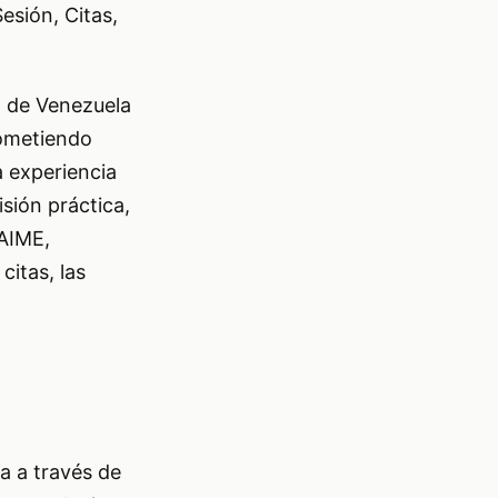
esión, Citas,
E) de Venezuela
rometiendo
a experiencia
isión práctica,
SAIME,
citas, las
a a través de