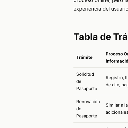
proceso online, pero l
experiencia del usuario
Tabla de Tr
Proceso On
Trámite
informació
Solicitud
Registro, l
de
de cita, pa
Pasaporte
Renovación
Similar a l
de
adicionale
Pasaporte