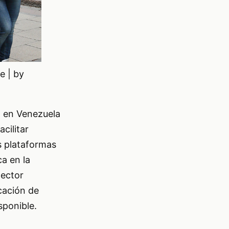
e | by
E) en Venezuela
cilitar
s plataformas
a en la
lector
icación de
sponible.