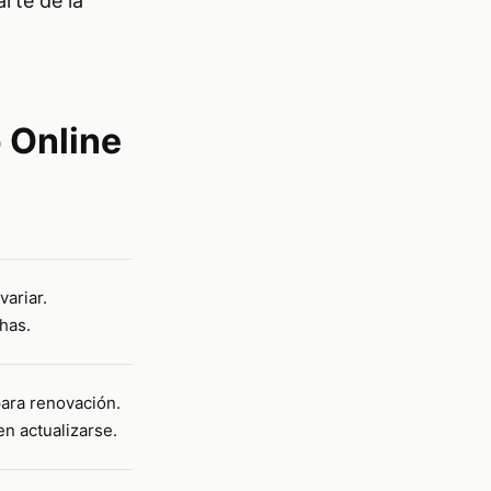
arte de la
 Online
variar.
has.
para renovación.
en actualizarse.