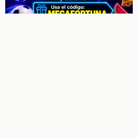
noticiasvenezuela.co – Улучшить
helpful content score Noticias
Venezuela | Noticias, economía y
trámites: context
Guia actualizada sobre Улучшить helpful content
score Noticias Venezuela | Noticias, economía y
trámites: contexto, puntos clave, preguntas frecuentes
y proximos pasos para seguir
Inicio
Wiki