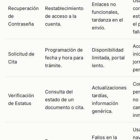
Us
Enlaces no
Recuperación
Restablecimiento
co
funcionales,
de
de acceso a la
est
tardanza en el
Contraseña
cuenta.
el 
envío.
fall
Acc
Programación de
Disponibilidad
Solicitud de
ini
fecha y hora para
limitada, portal
Cita
jor
trámite.
lento.
per
Con
Actualizaciones
Consulta del
per
Verificación
tardías,
estado de un
no 
de Estatus
información
documento o cita.
ca
genérica.
inm
Us
Fallos en la
na