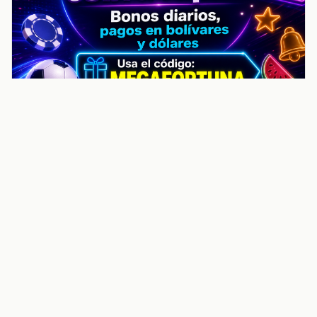
noticiasvenezuela.co – Улучшить
helpful content score Noticias
Venezuela | Noticias, economía y
trámites: context
Guia actualizada sobre Улучшить helpful content
score Noticias Venezuela | Noticias, economía y
trámites: contexto, puntos clave, preguntas frecuentes
y proximos pasos para seguir