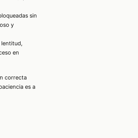
bloqueadas sin
ioso y
lentitud,
cceso en
n correcta
paciencia es a