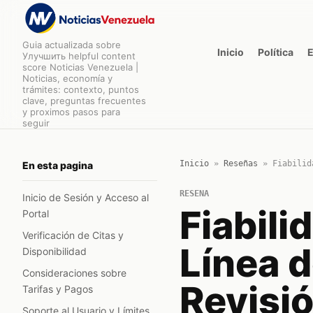
Guia actualizada sobre
Inicio
Política
Улучшить helpful content
score Noticias Venezuela |
Noticias, economía y
trámites: contexto, puntos
clave, preguntas frecuentes
y proximos pasos para
seguir
Inicio
»
Reseñas
»
Fiabilid
En esta pagina
RESENA
Inicio de Sesión y Acceso al
Fiabili
Portal
Verificación de Citas y
Línea 
Disponibilidad
Consideraciones sobre
Revisió
Tarifas y Pagos
Soporte al Usuario y Límites