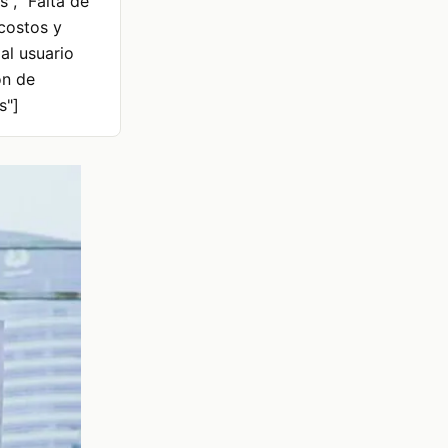
", "Falta de
costos y
al usuario
ón de
s"]