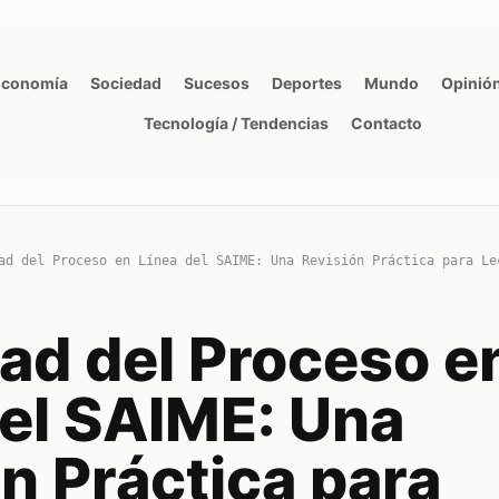
Economía
Sociedad
Sucesos
Deportes
Mundo
Opinió
Tecnología / Tendencias
Contacto
ad del Proceso en Línea del SAIME: Una Revisión Práctica para Le
dad del Proceso e
del SAIME: Una
n Práctica para