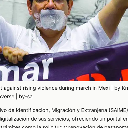
t against rising violence during march in Mexi | by K
verse | by-sa
tivo de Identificación, Migración y Extranjería (SAIM
gitalización de sus servicios, ofreciendo un portal en
r trámites como la solicitud y renovación de pasaport