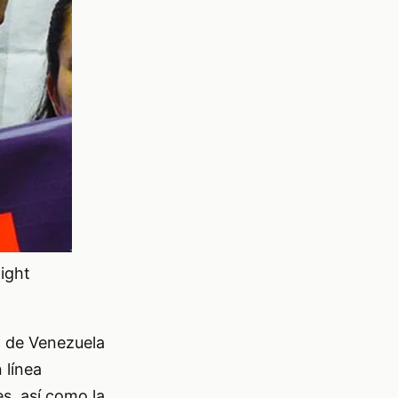
night
E) de Venezuela
 línea
es, así como la