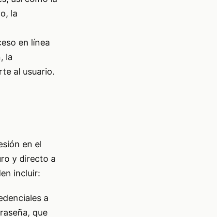
o, la
ceso en línea
, la
rte al usuario.
esión en el
ro y directo a
n incluir:
edenciales a
raseña, que