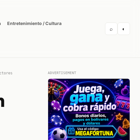
n
Entretenimiento / Cultura
⌕
◐
ctores
ADVERTISEMENT
n