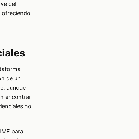
ave del
, ofreciendo
ciales
ataforma
ón de un
ue, aunque
ún encontrar
denciales no
SAIME para