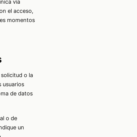
única vía
on el acceso,
entes momentos
s
solicitud o la
s usuarios
toma de datos
al o de
indique un
a