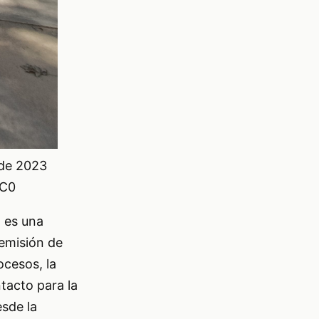
 de 2023
CC0
) es una
 emisión de
ocesos, la
tacto para la
esde la