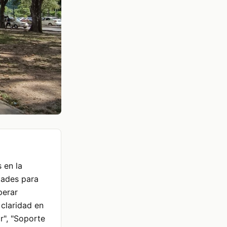
s en la
ltades para
perar
 claridad en
r", "Soporte