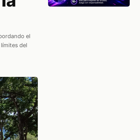
la
abordando el
 límites del