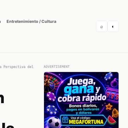
n
Entretenimiento / Cultura
⌕
◐
a Perspectiva del
ADVERTISEMENT
n