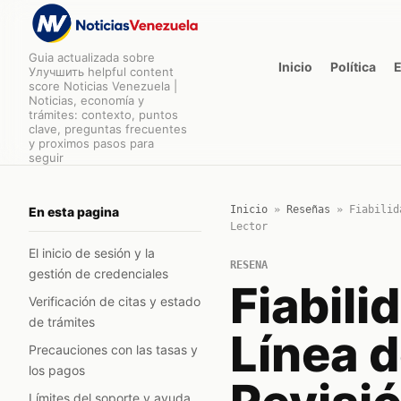
Guia actualizada sobre
Inicio
Política
Улучшить helpful content
score Noticias Venezuela |
Noticias, economía y
trámites: contexto, puntos
clave, preguntas frecuentes
y proximos pasos para
seguir
Inicio
»
Reseñas
»
Fiabilid
En esta pagina
Lector
El inicio de sesión y la
RESENA
gestión de credenciales
Fiabili
Verificación de citas y estado
de trámites
Línea 
Precauciones con las tasas y
los pagos
Límites del soporte y ayuda