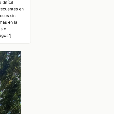
 difícil
recuentes en
cesos sin
emas en la
s o
agos"]