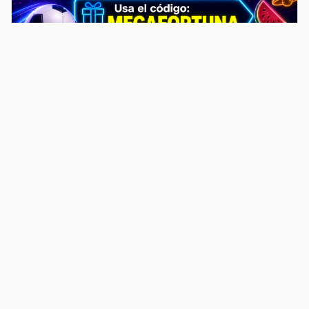
noticiasvenezuela.co – Улучшить
helpful content score Noticias
Venezuela | Noticias, economía y
trámites: context
Guia actualizada sobre Улучшить helpful content
score Noticias Venezuela | Noticias, economía y
trámites: contexto, puntos clave, preguntas frecuentes
y proximos pasos para seguir
Inicio
Wiki