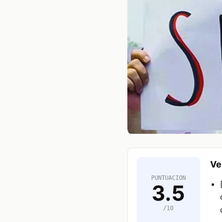
Ve
PUNTUACION
3.5
/10