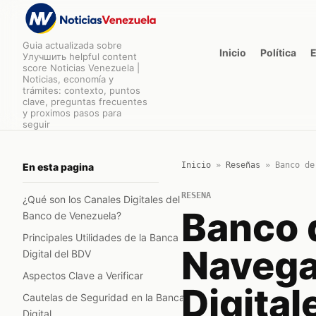
Guia actualizada sobre
Inicio
Política
Улучшить helpful content
score Noticias Venezuela |
Noticias, economía y
trámites: contexto, puntos
clave, preguntas frecuentes
y proximos pasos para
seguir
Inicio
»
Reseñas
»
Banco de
En esta pagina
RESENA
¿Qué son los Canales Digitales del
Banco 
Banco de Venezuela?
Principales Utilidades de la Banca
Navega
Digital del BDV
Aspectos Clave a Verificar
Digital
Cautelas de Seguridad en la Banca
Digital