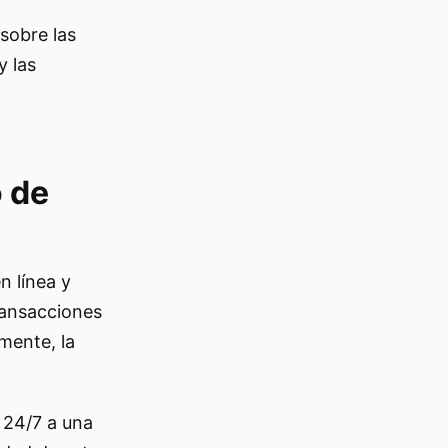
 sobre las
y las
o de
n línea y
transacciones
lmente, la
 24/7 a una