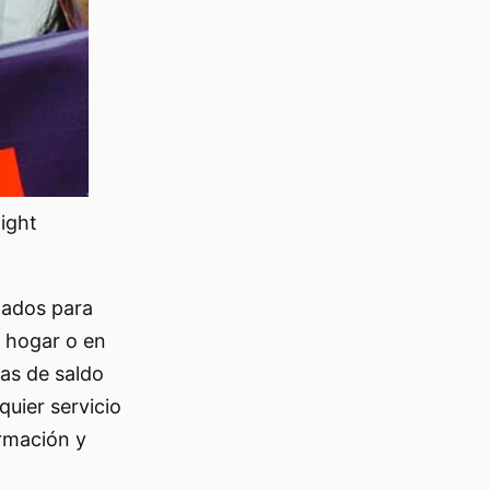
night
ñados para
n hogar o en
as de saldo
quier servicio
ormación y