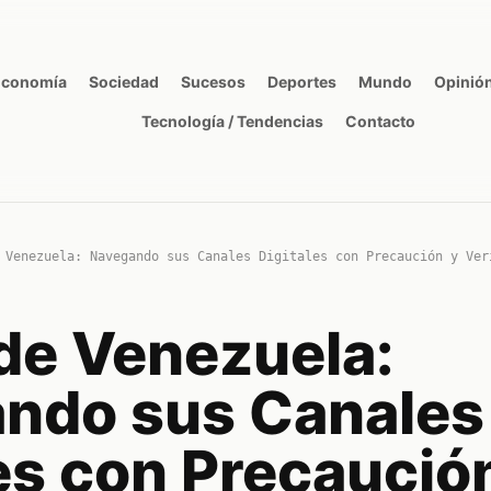
Economía
Sociedad
Sucesos
Deportes
Mundo
Opinió
Tecnología / Tendencias
Contacto
 Venezuela: Navegando sus Canales Digitales con Precaución y Ver
de Venezuela:
ndo sus Canales
es con Precaució