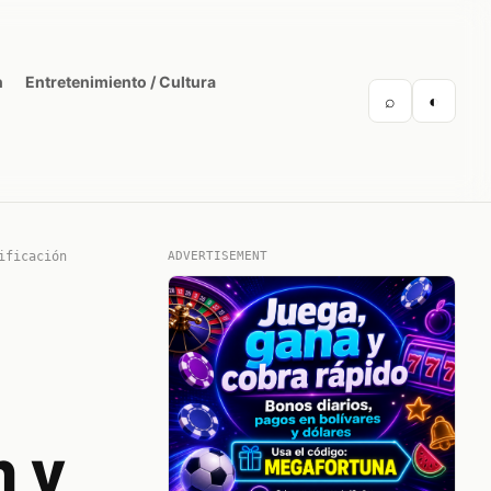
n
Entretenimiento / Cultura
⌕
◐
ificación
ADVERTISEMENT
n y