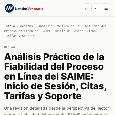
⌕
◐
☰
Inicio
»
Reseñas
»
Análisis Práctico de la Fiabilidad del
Proceso en Línea del SAIME: Inicio de Sesión, Citas,
Tarifas y Soporte
RESENA
Análisis Práctico de la
Fiabilidad del Proceso
en Línea del SAIME:
Inicio de Sesión, Citas,
Tarifas y Soporte
Una revisión detallada desde la perspectiva del lector
sobre la fiabilidad del portal del SAIME, cubriendo el