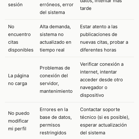
datos, intentar más
sesión
erróneos, error
tarde
del sistema
No
Alta demanda,
Estar atento a las
encuentro
sistema no
publicaciones de
citas
actualizado en
nuevas citas, probar a
disponibles
tiempo real
diferentes horas
Verificar conexión a
Problemas de
internet, intentar
La página
conexión del
acceder desde otro
no carga
servidor,
navegador o
mantenimiento
dispositivo
Errores en la
Contactar soporte
No puedo
base de datos,
técnico (si es posible),
modificar
permisos
esperar actualización
mi perfil
restringidos
del sistema