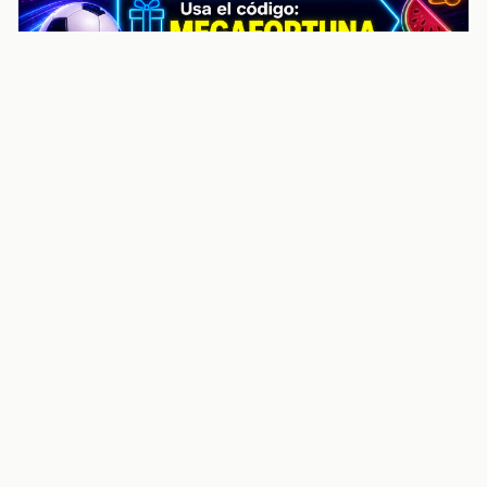
noticiasvenezuela.co – Улучшить
helpful content score Noticias
Venezuela | Noticias, economía y
trámites: context
Guia actualizada sobre Улучшить helpful content
score Noticias Venezuela | Noticias, economía y
trámites: contexto, puntos clave, preguntas frecuentes
y proximos pasos para seguir
Inicio
Wiki