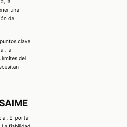
o, la
tener una
ción de
 puntos clave
l, la
 límites del
ecesitan
l SAIME
al. El portal
 La fiabilidad