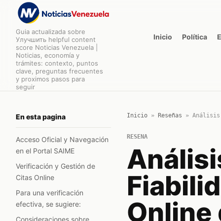
Guia actualizada sobre
Inicio
Política
Улучшить helpful content
score Noticias Venezuela |
Noticias, economía y
trámites: contexto, puntos
clave, preguntas frecuentes
y proximos pasos para
seguir
Inicio
»
Reseñas
»
Análisis
En esta pagina
RESENA
Acceso Oficial y Navegación
Análisi
en el Portal SAIME
Verificación y Gestión de
Fiabili
Citas Online
Para una verificación
Online 
efectiva, se sugiere:
Consideraciones sobre