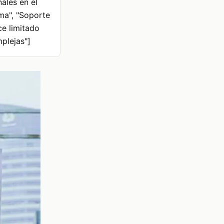
nales en el
ma", "Soporte
ce limitado
plejas"]