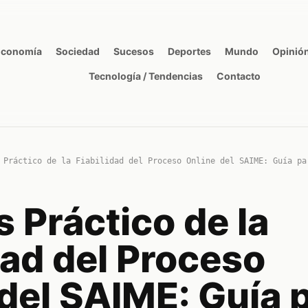
Economía
Sociedad
Sucesos
Deportes
Mundo
Opinió
Tecnología / Tendencias
Contacto
 Práctico de la Fiabilidad del Proceso Online del SAIME: Guía pa
s Práctico de la
dad del Proceso
del SAIME: Guía 