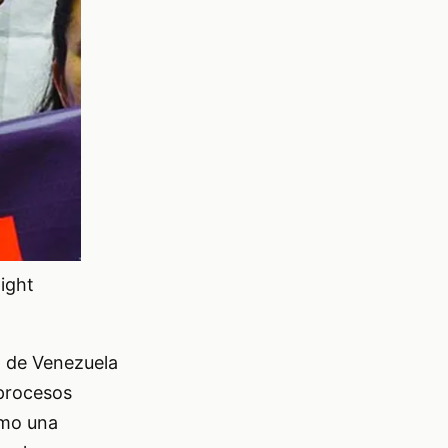
night
E) de Venezuela
 procesos
omo una