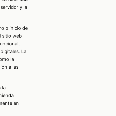
servidor y la
ro o inicio de
l sitio web
funcional,
igitales. La
como la
ión a las
 la
omienda
amente en