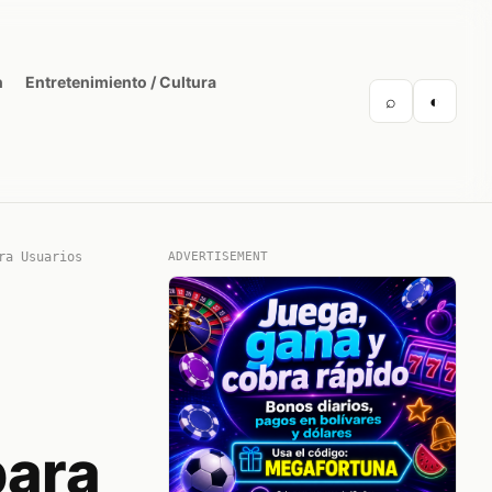
n
Entretenimiento / Cultura
⌕
◐
ra Usuarios
ADVERTISEMENT
para