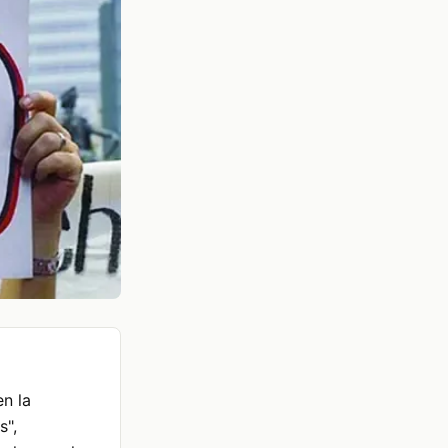
n la
s",