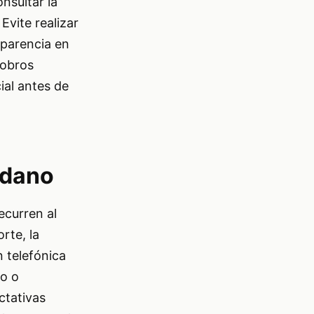
nsultar la
Evite realizar
sparencia en
cobros
ial antes de
adano
ecurren al
rte, la
n telefónica
co o
ctativas