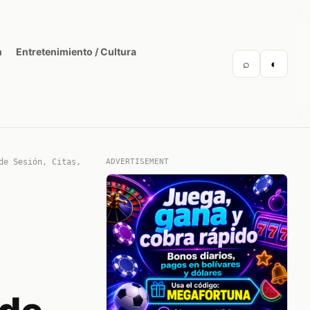
n
Entretenimiento / Cultura
⌕
◐
de Sesión, Citas,
ADVERTISEMENT