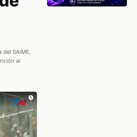
 de
ea del SAIME,
nción al