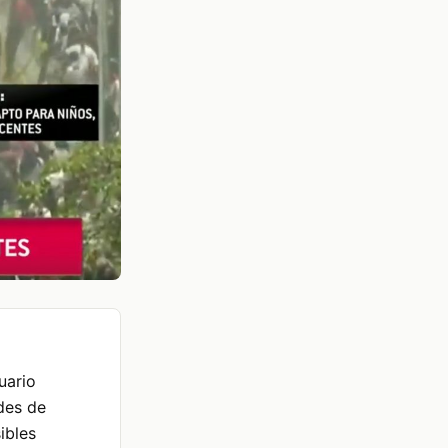
uario
ades de
ibles