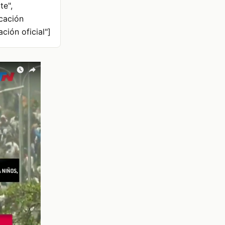
te",
icación
ción oficial"]