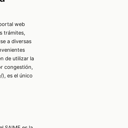
 portal web
os trámites,
se a diversas
nvenientes
 de utilizar la
or congestión,
/
), es el único
el SAIME es la