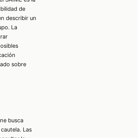
bilidad de
en describir un
upo. La
rar
posibles
cación
mado sobre
ine busca
 cautela. Las