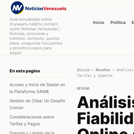
Guia actualizada sobre
Inicio
Política
Улучшить helpful content
score Noticias Venezuela |
Noticias, economía y
trámites: contexto, puntos
clave, preguntas frecuentes
y proximos pasos para
seguir
Inicio
»
Reseñas
»
Análisis
En esta pagina
Tarifas y Soporte
Acceso y Inicio de Sesión en
RESENA
la Plataforma SAIME
Análisi
Gestión de Citas: Un Desafío
Común
Fiabili
Consideraciones sobre
Tarifas y Pagos
Soporte y Límites de la