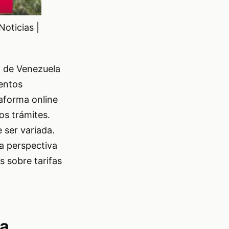
oticias |
E) de Venezuela
mentos
taforma online
os trámites.
 ser variada.
la perspectiva
s sobre tarifas
ma