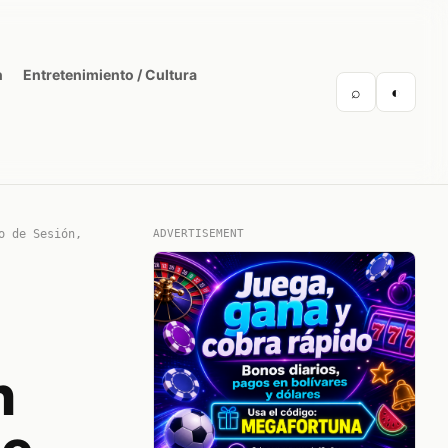
n
Entretenimiento / Cultura
⌕
◐
o de Sesión,
ADVERTISEMENT
n