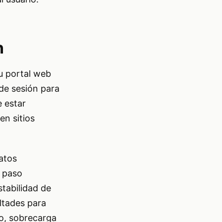
n
su portal web
 de sesión para
e estar
en sitios
datos
e paso
stabilidad de
ltades para
o, sobrecarga