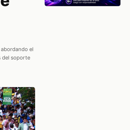
de
, abordando el
s del soporte