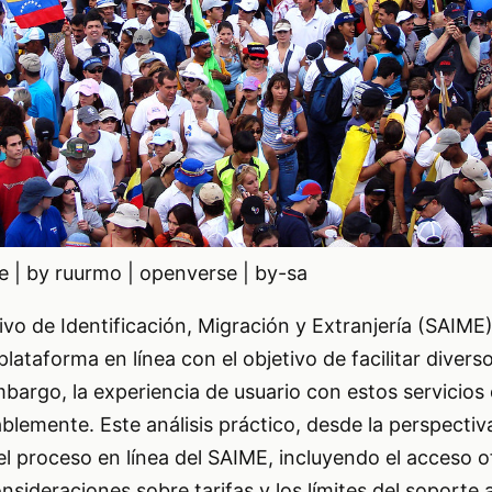
 | by ruurmo | openverse | by-sa
tivo de Identificación, Migración y Extranjería (SAIM
ataforma en línea con el objetivo de facilitar divers
bargo, la experiencia de usuario con estos servicios 
blemente. Este análisis práctico, desde la perspectiva
el proceso en línea del SAIME, incluyendo el acceso ofi
onsideraciones sobre tarifas y los límites del soporte a