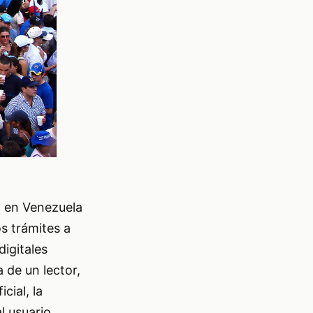
E) en Venezuela
os trámites a
digitales
 de un lector,
cial, la
l usuario.