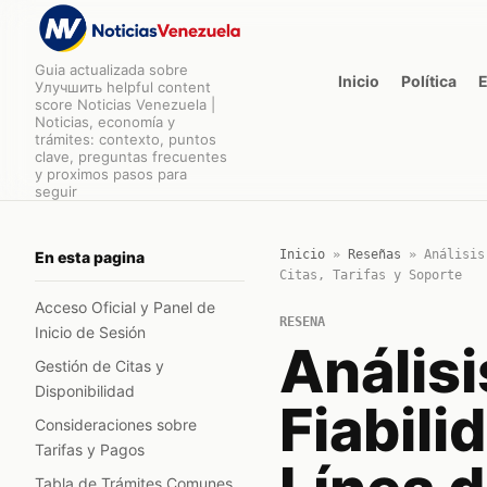
Guia actualizada sobre
Inicio
Política
Улучшить helpful content
score Noticias Venezuela |
Noticias, economía y
trámites: contexto, puntos
clave, preguntas frecuentes
y proximos pasos para
seguir
Inicio
»
Reseñas
»
Análisis
En esta pagina
Citas, Tarifas y Soporte
Acceso Oficial y Panel de
RESENA
Inicio de Sesión
Análisi
Gestión de Citas y
Disponibilidad
Fiabili
Consideraciones sobre
Tarifas y Pagos
Tabla de Trámites Comunes