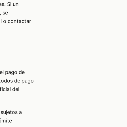
as. Si un
, se
al o contactar
 el pago de
étodos de pago
icial del
sujetos a
ámite