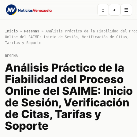
⌕
◐
☰
Inicio
»
Reseñas
»
Análisis Práctico de la Fiabilidad del Pro
Online del SAIME: Inicio de Sesión, Verificación de Citas,
Tarifas y Soporte
RESENA
Análisis Práctico de la
Fiabilidad del Proceso
Online del SAIME: Inicio
de Sesión, Verificación
de Citas, Tarifas y
Soporte